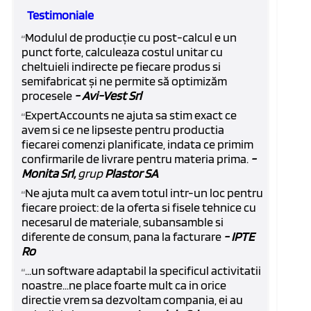
Testimoniale
Modulul de producție cu post-calcul e un
“
punct forte, calculeaza costul unitar cu
cheltuieli indirecte pe fiecare produs si
semifabricat și ne permite să optimizăm
procesele
- Avi-Vest Srl
ExpertAccounts ne ajuta sa stim exact ce
“
avem si ce ne lipseste pentru productia
fiecarei comenzi planificate, indata ce primim
confirmarile de livrare pentru materia prima.
-
Monita Srl,
grup
Plastor SA
Ne ajuta mult ca avem totul intr-un loc pentru
“
fiecare proiect: de la oferta si fisele tehnice cu
necesarul de materiale, subansamble si
diferente de consum, pana la facturare
- IPTE
Ro
...un software adaptabil la specificul activitatii
“
noastre...ne place foarte mult ca in orice
directie vrem sa dezvoltam compania, ei au