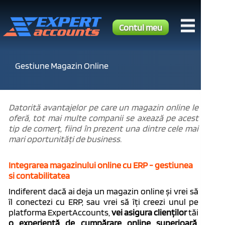
Contul meu
Gestiune Magazin Online
Datorită avantajelor pe care un magazin online le
oferă, tot mai multe companii se axează pe acest
tip de comerț, fiind în prezent una dintre cele mai
mari oportunități de business.
Integrarea magazinului online cu ERP - gestiunea
si contabilitatea
Indiferent dacă ai deja un magazin online și vrei să
îl conectezi cu ERP, sau vrei să îți creezi unul pe
platforma ExpertAccounts,
vei asigura clienților
tăi
o experiență de cumpărare online
superioară
,