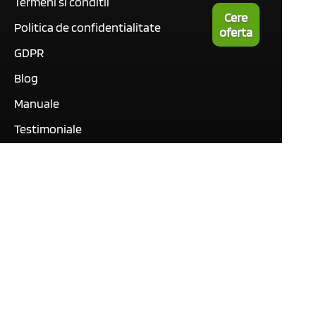
Termeni si conditii
Cere
Politica de confidentialitate
oferta
GDPR
Blog
Manuale
Testimoniale
Tutoriale video
Contact
Acest site folosește doar
cookie-uri necesare
funcționării lui și serviciilor
noastre.
Prin accesarea acestui site,
sunteți de acord cu utilizarea