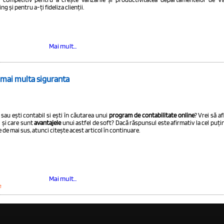
g și pentru a-ți fideliza clienții.
Mai mult...
, mai multa siguranta
 sau ești contabil si ești în căutarea unui
program de contabilitate online
? Vrei să a
 și care sunt
avantajele
unui astfel de soft? Dacă răspunsul este afirmativ la cel puți
e de mai sus, atunci citește acest articol în continuare.
Mai mult...
e