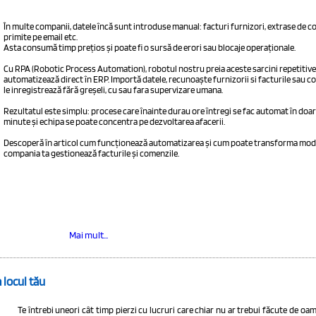
În multe companii, datele încă sunt introduse manual: facturi furnizori, extrase de c
primite pe email etc.
Asta consumă timp prețios și poate fi o sursă de erori sau blocaje operaționale.
Cu RPA (Robotic Process Automation), robotul nostru preia aceste sarcini repetitive 
automatizează direct în ERP. Importă datele, recunoaște furnizorii si facturile sau c
le inregistrează fără greșeli, cu sau fara supervizare umana.
Rezultatul este simplu: procese care înainte durau ore întregi se fac automat în doa
minute și echipa se poate concentra pe dezvoltarea afacerii.
Descoperă în articol cum funcționează automatizarea și cum poate transforma modu
compania ta gestionează facturile și comenzile.
Mai mult...
 locul tău
Te întrebi uneori cât timp pierzi cu lucruri care chiar nu ar trebui făcute de oa