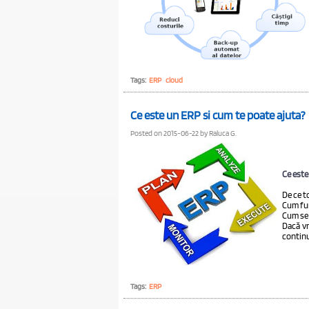
Tags:
ERP
cloud
Ce este un ERP si cum te poate ajuta?
Posted on 2015-06-22 by Raluca G.
Ce este
De ce t
Cum fu
Cum se 
Dacă vr
continu
Tags:
ERP