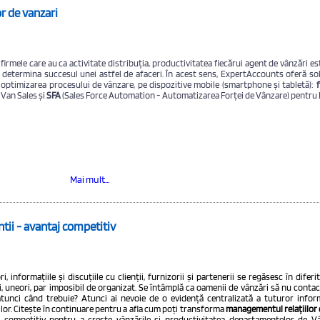
r de vanzari
firmele care au ca activitate distribuția, productivitatea fiecărui agent de vânzări es
determina succesul unei astfel de afaceri. În acest sens, ExpertAccounts oferă solu
optimizarea procesului de vânzare, pe dispozitive mobile (smartphone și tabletă):
Van Sales și
SFA
(Sales Force Automation - Automatizarea Forței de Vânzare) pentru P
Mai mult...
tii - avantaj competitiv
i, informațiile și discuțiile cu clienții, furnizorii și partenerii se regăsesc în diferi
și, uneori, par imposibil de organizat. Se întâmplă ca oamenii de vânzări să nu contact
tunci când trebuie? Atunci ai nevoie de o evidență centralizată a tuturor inform
ilor. Citește în continuare pentru a afla cum poți transforma
managementul relațiilor c
j competitiv pentru a crește vânzările și productivitatea departamentelor de Vâ