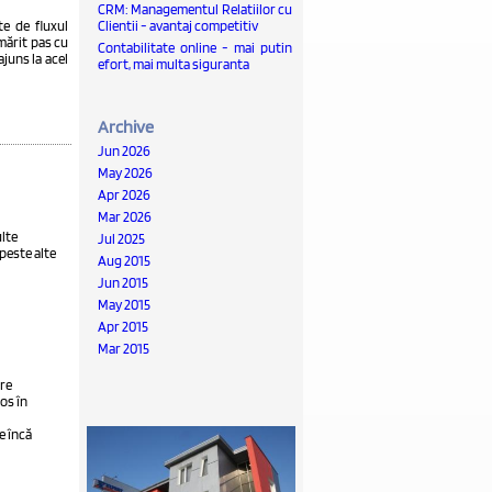
CRM: Managementul Relatiilor cu
te de fluxul
Clientii - avantaj competitiv
rmărit pas cu
Contabilitate online - mai putin
juns la acel
efort, mai multa siguranta
Archive
Jun 2026
May 2026
Apr 2026
Mar 2026
ulte
Jul 2025
peste alte
Aug 2015
Jun 2015
May 2015
Apr 2015
Mar 2015
are
ios în
e încă