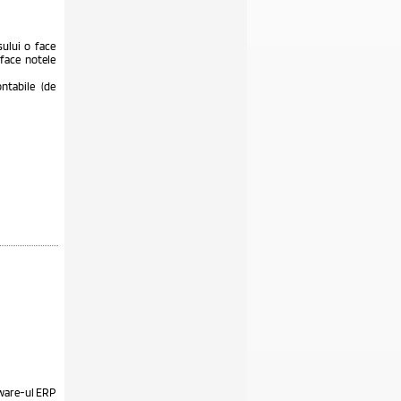
ului o face
 face notele
ontabile (de
ftware-ul ERP