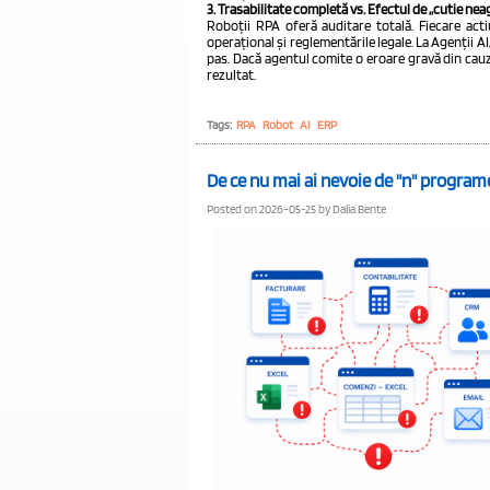
3. Trasabilitate completă vs. Efectul de „cutie nea
Roboții RPA oferă auditare totală. Fiecare acti
operațional și reglementările legale. La Agenții A
pas. Dacă agentul comite o eroare gravă din cauza
rezultat.
Tags:
RPA
Robot
AI
ERP
De ce nu mai ai nevoie de "n" program
Posted on 2026-05-25 by Dalia Bente