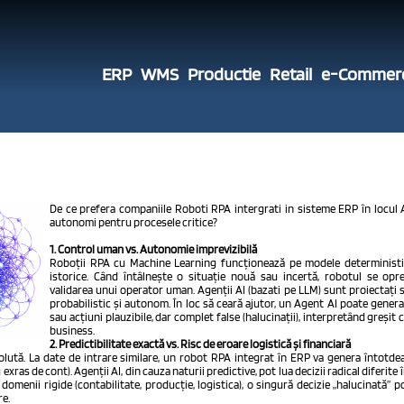
ERP
WMS
Productie
Retail
e-Commer
De ce prefera companiile Roboti RPA intergrati in sisteme ERP în locul 
autonomi pentru procesele critice?
1. Control uman vs. Autonomie imprevizibilă
Roboții RPA cu Machine Learning funcționează pe modele deterministic
istorice. Când întâlnește o situație nouă sau incertă, robotul se opr
validarea unui operator uman. Agenții AI (bazati pe LLM) sunt proiectați 
probabilistic și autonom. În loc să ceară ajutor, un Agent AI poate gener
sau acțiuni plauzibile, dar complet false (halucinații), interpretând greșit
business.
2. Predictibilitate exactă vs. Risc de eroare logistică și financiară
ută. La date de intrare similare, un robot RPA integrat în ERP va genera întotde
xras de cont). Agenții AI, din cauza naturii predictive, pot lua decizii radical diferite 
omenii rigide (contabilitate, producție, logistica), o singură decizie „halucinată” p
re.