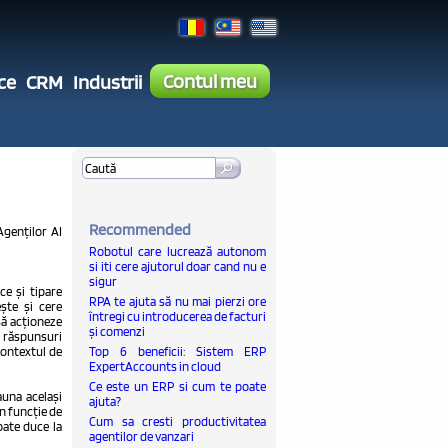
Contul meu
ce
CRM
Industrii
Recommended
Agenților AI
Robotul care lucrează autonom
si iti cere ajutorul doar cand nu e
sigur
e și tipare
RPA te ajuta să nu mai pierzi ore
ește și cere
întregi cu introducerea de facturi
să acționeze
și comenzi
a răspunsuri
 contextul de
Top 6 beneficii: Sistem ERP
ExpertAccounts in cloud
Ce este un ERP si cum te poate
auna același
ajuta?
în funcție de
Cum sa cresti productivitatea
oate duce la
agentilor de vanzari