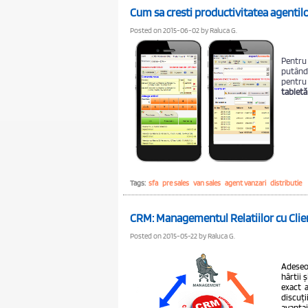
Cum sa cresti productivitatea agentilo
Posted on 2015-06-02 by Raluca G.
Pentru 
putând 
pentru 
tabletă
Tags:
sfa
pre sales
van sales
agent vanzari
distributie
CRM: Managementul Relatiilor cu Clien
Posted on 2015-05-22 by Raluca G.
Adeseor
hârtii 
exact a
discuți
avanta