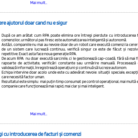
Mai mult...
ere ajutorul doar cand nu e sigur
După ce am arătat cum RPA poate elimina ore întregi pierdute cu introducerea f
comenzilor, următorul pas firesc este
automatizarea inteligentă și autonomă
.
Astăzi, companiile nu mai au nevoie doar de un robot care execută comenzi la cerer
de un sistem care
lucrează continuu, verifică singur ce este de făcut și rezol
repetitive
. Exact asta face noua generație RPA.
De acum RPA nu doar execută sarcinile, ci le gestionează cap-coadă, fără să mai f
rapoarte de activitate, verificări constante sau urmărire manuală. Procesează
validează informații, înregistrează operațiuni și continuă să lucreze autonom.
Echipa intervine doar acolo unde este cu adevărat nevoie: situații speciale, excepții
care necesită factor uman.
Rezultatul este simplu: mai puțin timp consumat pe control operațional, mai multă ef
companie care funcționează mai rapid, mai clar și mai inteligent.
Mai mult...
gi cu introducerea de facturi și comenzi