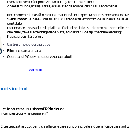
tranzacții, verificări, potriviri, facturi… și totul, linie cu linie.
Aceeași muncă, același stres, același risc de eroare. Zilnic sau saptamanal.
Noi credem că există o soluție mai bună. In ExpertAccounts operarea extras
"Bank robot"
la care-i dai fisierul cu tranzactii exportat de la banca ta si el
contabile:
recunoaste incasarile si platitile facturilor tale si determina conturile c
cheltuieli, taxe si alte obligatii de plata) folosind A.I. de tip "machine learning".
Rapid, precis, fără efort!
Câștigi timp de lucru pretios
Elimini eroarea umana
Operatorul P.C. devine supervizor de roboti
Mai mult...
ounts in cloud
Ești în căutarea unui
sistem ERP în cloud
?
Încă nu ești convins ce să alegi?
Citește acest articol, pentru a afla care care sunt principalele 6 beneficii pe care so