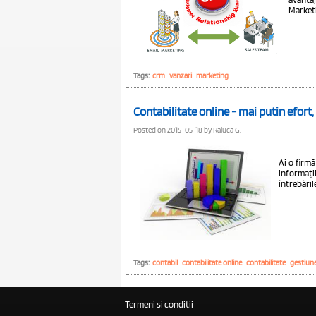
Marketin
Tags:
crm
vanzari
marketing
Contabilitate online - mai putin efort
Posted on 2015-05-18 by Raluca G.
Ai o firmă
informații
întrebăril
Tags:
contabil
contabilitate online
contabilitate
gestiun
Termeni si conditii