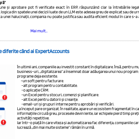
gră”
une și aprobare pot fi verificate exact în ERP, răspunzând clar la întrebările lega
I, logica din spatele unei decizii luate de un LLM este adesea greu de explicat sau de u
 unei halucinații, compania nu poate justifica sau audita eficient modul în care s-a a
Mai mult...
e diferite când ai ExpertAccounts
În ultimii ani, companiile au investit constant în digitalizare. Însă, pentru m
business-uri, „digitalizarea” a însemnat doar adăugarea unui nou program 
programe deja existente.
-
un soft pentru facturare.
-alt program pentru contabilitate.
-o aplicație CRM.
-
un Excel pentru stocuri, comenzi și planificare.
-
alt Excel pentru datorii și creanțe.
-
email-uri și grupuri interne pentru aprobări și verificări.
La început pare organizat. În realitate, apare un ecosistem fragmentat în c
informațiile circulă greu, procesele devin lente, iar echipele pierd timp preț
activități repetitive.
Iar într-o piață în care viteza și automatizarea fac diferența, companiile car
lucrează „din mai multe sisteme” rămân în urmă.