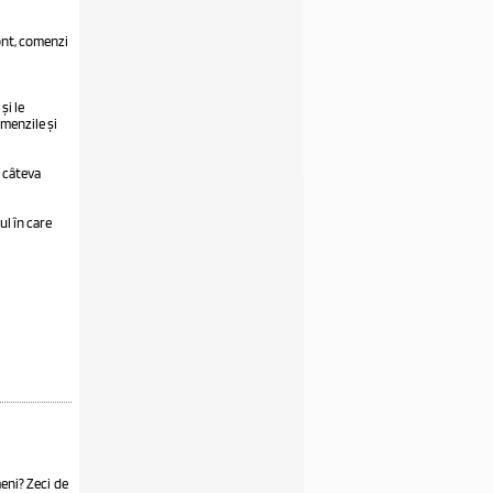
ont, comenzi
și le
omenzile și
r câteva
l în care
meni? Zeci de