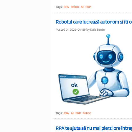
Tags:
RPA
Robot
AI
ERP
Robotul care lucrează autonom si iti c
Posted on 2026-04-29 by Dalia Bente
Tags:
RPA
AI
ERP
Robot
RPA te ajuta să nu mai pierzi ore între