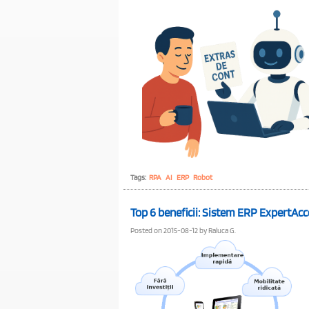
Tags:
RPA
AI
ERP
Robot
Top 6 beneficii: Sistem ERP ExpertAcc
Posted on 2015-08-12 by Raluca G.