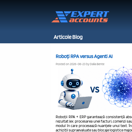
Articole Blog
Roboți RPA versus Agenti AI
Posted on 2026-06-23 by Dalia Bente
Roboții RPA + ERP garantează consistență absol
rezultat (ex: procesarea unei facturi, comenzi sau e
modul în care procesează nuanțele unui text. În d
achiziții supraevaluate sau blocaje logistice majo