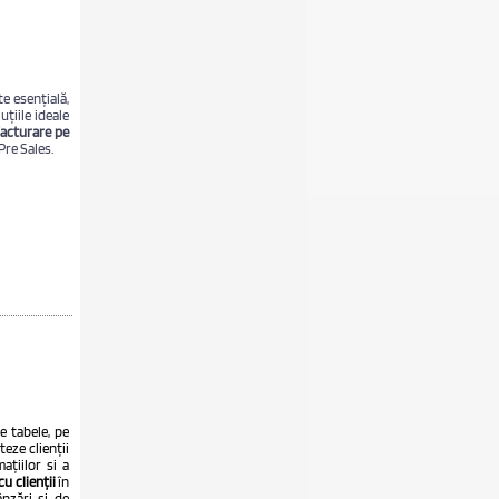
te esențială,
țiile ideale
facturare pe
re Sales.
te tabele, pe
eze clienții
ațiilor si a
u clienții
în
nzări și de