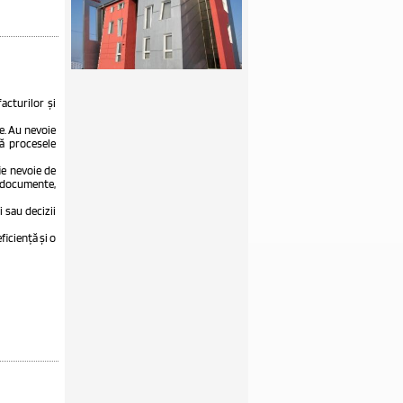
acturilor și
e. Au nevoie
vă procesele
ie nevoie de
 documente,
 sau decizii
iciență și o