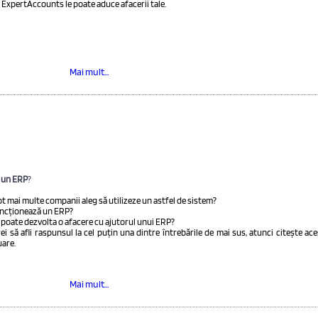
ExpertAccounts le poate aduce afacerii tale.
Mai mult...
 un ERP
?
ot mai multe companii aleg să utilizeze un astfel de sistem?
ncționează un ERP?
poate dezvolta o afacere cu ajutorul unui ERP?
ei să afli raspunsul la cel puțin una dintre întrebările de mai sus, atunci citește ace
are.
Mai mult...