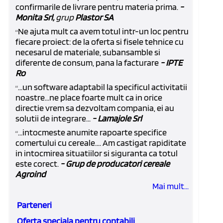
confirmarile de livrare pentru materia prima.
-
Monita Srl,
grup
Plastor SA
Ne ajuta mult ca avem totul intr-un loc pentru
“
fiecare proiect: de la oferta si fisele tehnice cu
necesarul de materiale, subansamble si
diferente de consum, pana la facturare
- IPTE
Ro
...un software adaptabil la specificul activitatii
“
noastre...ne place foarte mult ca in orice
directie vrem sa dezvoltam compania, ei au
solutii de integrare...
- Lamajole Srl
...intocmeste anumite rapoarte specifice
“
comertului cu cereale.... Am castigat rapiditate
in intocmirea situatiilor si siguranta ca totul
este corect.
- Grup de producatori cereale
Agroind
Mai mult...
Parteneri
Oferta speciala pentru contabili